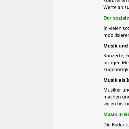
kulturellen
Werte an z
Der sozial
In vielen s
mobilisiere
Musik und 
Konzerte, F
bringen Me
Zugehörigke
Musik als 
Musiker un
machen und 
vielen hist
Musik in B
Die Bedeut