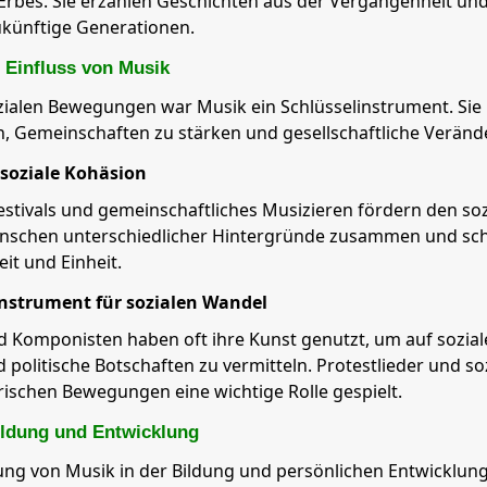
 Erbes. Sie erzählen Geschichten aus der Vergangenheit und 
ukünftige Generationen.
e Einfluss von Musik
ozialen Bewegungen war Musik ein Schlüsselinstrument. Sie
n, Gemeinschaften zu stärken und gesellschaftliche Verän
soziale Kohäsion
estivals und gemeinschaftliches Musizieren fördern den so
nschen unterschiedlicher Hintergründe zusammen und scha
it und Einheit.
Instrument für sozialen Wandel
d Komponisten haben oft ihre Kunst genutzt, um auf sozi
politische Botschaften zu vermitteln. Protestlieder und soz
orischen Bewegungen eine wichtige Rolle gespielt.
ildung und Entwicklung
ung von Musik in der Bildung und persönlichen Entwicklu