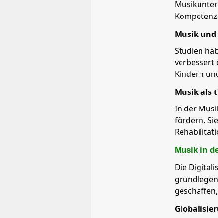
Musikunterr
Kompetenz
Musik und 
Studien hab
verbessert 
Kindern und
Musik als 
In der Musi
fördern. Si
Rehabilitat
Musik in de
Die Digital
grundlegend
geschaffen,
Globalisie