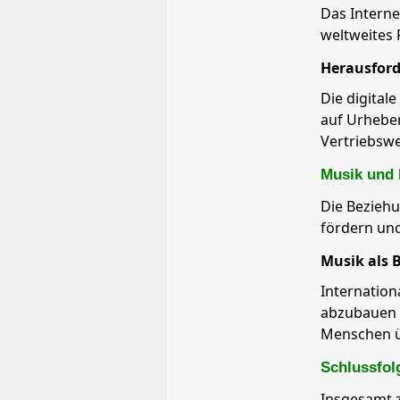
Das Interne
weltweites 
Herausford
Die digital
auf Urheber
Vertriebswe
Musik und 
Die Bezieh
fördern und
Musik als 
Internation
abzubauen u
Menschen ü
Schlussfol
Insgesamt z