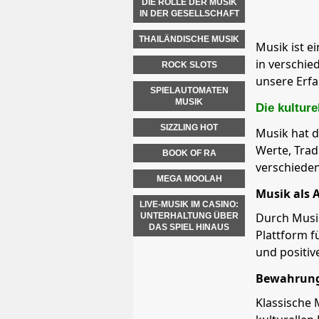
DIE ROLLE DER MUSIK
IN DER GESELLSCHAFT
THAILÄNDISCHE MUSIK
Musik ist e
in verschie
ROCK SLOTS
unsere Erfa
SPIELAUTOMATEN
MUSIK
Die kultur
SIZZLING HOT
Musik hat d
Werte, Trad
BOOK OF RA
verschiede
MEGA MOOLAH
Musik als 
LIVE-MUSIK IM CASINO:
Durch Musik
UNTERHALTUNG ÜBER
DAS SPIEL HINAUS
Plattform f
und positiv
Bewahrung 
Klassische 