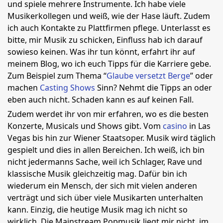
und spiele mehrere Instrumente. Ich habe viele
Musikerkollegen und weiß, wie der Hase läuft. Zudem
ich auch Kontakte zu Plattfirmen pflege. Unterlasst es
bitte, mir Musik zu schicken, Einfluss hab ich darauf
sowieso keinen. Was ihr tun könnt, erfahrt ihr auf
meinem Blog, wo ich euch Tipps für die Karriere gebe.
Zum Beispiel zum Thema “
Glaube versetzt Berge
” oder
machen
Casting Shows
Sinn? Nehmt die Tipps an oder
eben auch nicht. Schaden kann es auf keinen Fall.
Zudem werdet ihr von mir erfahren, wo es die besten
Konzerte, Musicals und Shows gibt. Vom
casino
in Las
Vegas bis hin zur Wiener Staatsoper. Musik wird täglich
gespielt und dies in allen Bereichen. Ich weiß, ich bin
nicht jedermanns Sache, weil ich Schlager, Rave und
klassische Musik gleichzeitig mag. Dafür bin ich
wiederum ein Mensch, der sich mit vielen anderen
verträgt und sich über viele Musikarten unterhalten
kann. Einzig, die heutige Musik mag ich nicht so
wirklich. Die Mainstream Popmusik liegt mir nicht, im