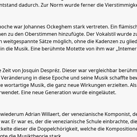
ntstand dadurch. Zur Norm wurde ferner die Vierstimmigkeit
poche war Johannes Ockeghem stark vertreten. Ein flämisch
en zu den Oberstimmen hinzufügte. Der Vokalstil wurde zu
n weitgespannte Sätze möglich, ohne die Kadenzen zu gli
t in die Musik. Eine berühmte Motette von ihm war „Intemer
e Zeit von Josquin Despréz. Dieser war vergleichbar berüh
l Veränderung in diese Epoche und seine Musik schaffte b
 wortartige Musik, die ganz neue Wirkungen erzielten. Al
wendet. Eine neue Generation wurde eingeläutet.
 wiederum Adrian Willaert, der venezianische Komponist, d
 war. Er war es, der die venezianische Schule einbrachte, di
kelte dieser die Doppelchörigkeit, welche die Kompositio
ägte die Musiktheorie stark.