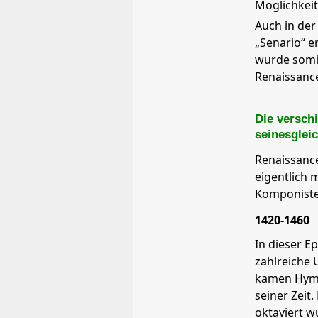
Möglichkei
Auch in der
„Senario“ e
wurde somit
Renaissance
Die versch
seinesglei
Renaissance
eigentlich 
Komponiste
1420-1460
In dieser E
zahlreiche 
kamen Hymn
seiner Zeit
oktaviert w