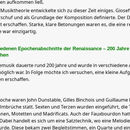
ten aufkommen ließ.
 Musiktheorie entwickelte sich zu dieser Zeit einiges. Giosef
rschuf und als Grundlage der Komposition definierte. Der 
 erschaffen. Starke, klare Betonungen waren es, die eine 
 war einzigartig.
iedenen Epochenabschnitte der Renaissance – 200 Jahr
chen
musik dauerte rund 200 Jahre und wurde in verschiedene Ab
möglich war. In Folge möchte ich versuchen, eine kleine Auf
n erschaffen.
poche waren John Dunstable, Gilles Binchois und Guillaume 
Umbrüche statt. Sexten und Terzen wurden eingeführt, di
en, Motetten und Madrificats. Auch der Fauxbourdon hatte
. Dabei handelt es sich um eine Satztechnik, wo eine Melod
urde. Diese bekam zwei Begleitstimmen, ein Quarte und ei