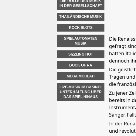
DIE ROLLE DER MUSIK
IN DER GESELLSCHAFT
THAILÄNDISCHE MUSIK
ROCK SLOTS
Die Renaiss
SPIELAUTOMATEN
MUSIK
gefragt si
hatten Ital
SIZZLING HOT
dennoch ihr
BOOK OF RA
Die geistli
Tragen und 
MEGA MOOLAH
die französ
LIVE-MUSIK IM CASINO:
Zu jener Ze
UNTERHALTUNG ÜBER
DAS SPIEL HINAUS
bereits in 
Instrumenta
Sänger. Fal
In der Rena
und revolut