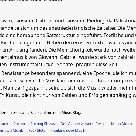
Lasso, Giovanni Gabrieli und Giovanni Pierluigi da Palestr
handelte sich um das spätniederländische Zeitalter. Die M
e eine homophone Satzstruktur eingeführt. Textliche und
 Kirchen eingeführt. Neben den ernsten Texten war es auch 
en Anklang fanden. Die Mehrchörigkeit wurde noch weitere
entalmusik von Giovanni Gabrieli wurde stark von zahlrei
den Instrumentalstücke „Sonate“ prägten diese Zeit.
e Renaissance besonders spannend, eine Epoche, die ich musi
igen Zeit scheint die Musik immer mehr an Bedeutung zu ver
k. Man darf gespannt sein, ob sich die Musik wieder mehr in 
 In Kunst, die nicht nur von Zahlen und Erfolgen abhängig w
itere interessante Facts auf meinem Musik Blog:
 sich
Casino
Casting Shows
Der Glaube versetzt Berge
Mega Moolah
tomaten Musik
Rock Slots
Thailändische Musik