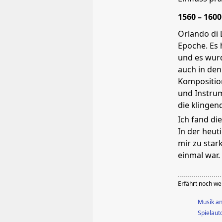
1560 – 1600
Orlando di 
Epoche. Es 
und es wurd
auch in den
Komposition
und Instrum
die klingen
Ich fand di
In der heut
mir zu star
einmal war.
Erfährt noch we
Musik an
Spielau