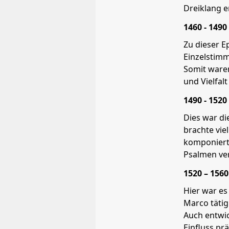
Dreiklang e
1460 - 1490
Zu dieser E
Einzelstimm
Somit ware
und Vielfal
1490 - 1520
Dies war di
brachte vie
komponierte
Psalmen ver
1520 – 1560
Hier war es
Marco tätig
Auch entwic
Einfluss pr