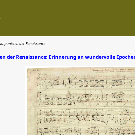
e
omponisten der Renaissance
n der Renaissance: Erinnerung an wundervolle Epoche