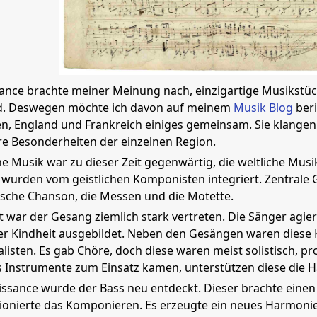
ance brachte meiner Meinung nach, einzigartige Musikstüc
nd. Deswegen möchte ich davon auf meinem
Musik Blog
beri
ien, England und Frankreich einiges gemeinsam. Sie klangen 
e Besonderheiten der einzelnen Region.
che Musik war zu dieser Zeit gegenwärtig, die weltliche M
wurden vom geistlichen Komponisten integriert. Zentrale
ische Chanson, die Messen und die Motette.
it war der Gesang ziemlich stark vertreten. Die Sänger agi
der Kindheit ausgebildet. Neben den Gesängen waren diese
listen. Es gab Chöre, doch diese waren meist solistisch, p
ls Instrumente zum Einsatz kamen, unterstützen diese die
issance wurde der Bass neu entdeckt. Dieser brachte eine
ionierte das Komponieren. Es erzeugte ein neues Harmoni